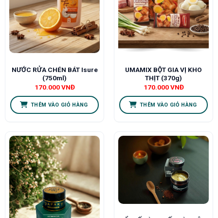
NƯỚC RỬA CHÉN BÁT Isure
UMAMIX BỘT GIA VỊ KHO
(750ml)
THỊT (370g)
170.000
VNĐ
170.000
VNĐ
THÊM VÀO GIỎ HÀNG
THÊM VÀO GIỎ HÀNG