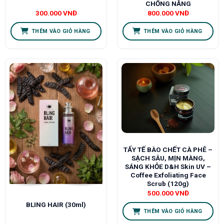
CHỐNG NẮNG
300.000
VNĐ
800.000
VNĐ
THÊM VÀO GIỎ HÀNG
THÊM VÀO GIỎ HÀNG
TẨY TẾ BÀO CHẾT CÀ PHÊ –
SẠCH SÂU, MỊN MÀNG,
SÁNG KHỎE D&H Skin UV –
Coffee Exfoliating Face
Scrub (120g)
500.000
VNĐ
BLING HAIR (30ml)
THÊM VÀO GIỎ HÀNG