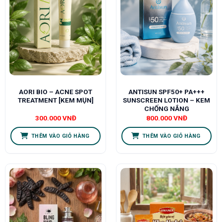
AORI BIO – ACNE SPOT
ANTISUN SPF50+ PA+++
TREATMENT [KEM MỤN]
SUNSCREEN LOTION – KEM
CHỐNG NẮNG
300.000
VNĐ
800.000
VNĐ
THÊM VÀO GIỎ HÀNG
THÊM VÀO GIỎ HÀNG