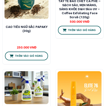
TẨY TẾ BÀO CHẾT CÀ PHÊ –
SẠCH SÂU, MỊN MÀNG,
SÁNG KHỎE D&H Skin UV –
Coffee Exfoliating Face
Scrub (120g)
500.000
VNĐ
CAO TIÊU NGŨ SẮC PAPAKY
THÊM VÀO GIỎ HÀNG
(30g)
250.000
VNĐ
THÊM VÀO GIỎ HÀNG