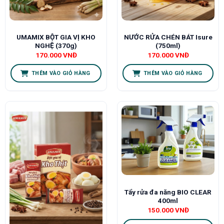
UMAMIX BỘT GIA VỊ KHO
NƯỚC RỬA CHÉN BÁT Isure
NGHỆ (370g)
(750ml)
170.000
VNĐ
170.000
VNĐ
THÊM VÀO GIỎ HÀNG
THÊM VÀO GIỎ HÀNG
Tẩy rửa đa năng BIO CLEAR
400ml
150.000
VNĐ