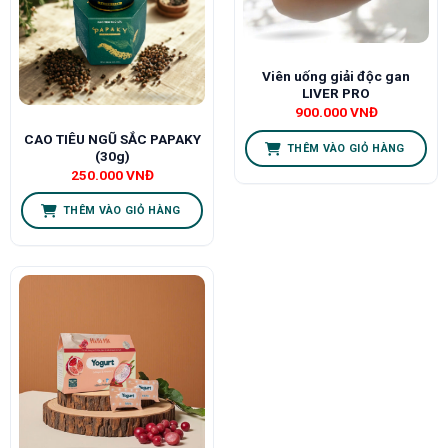
Viên uống giải độc gan
LIVER PRO
900.000
VNĐ
CAO TIÊU NGŨ SẮC PAPAKY
THÊM VÀO GIỎ HÀNG
(30g)
250.000
VNĐ
THÊM VÀO GIỎ HÀNG