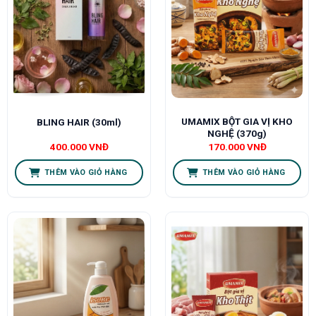
UMAMIX BỘT GIA VỊ KHO
BLING HAIR (30ml)
NGHỆ (370g)
400.000
VNĐ
170.000
VNĐ
THÊM VÀO GIỎ HÀNG
THÊM VÀO GIỎ HÀNG