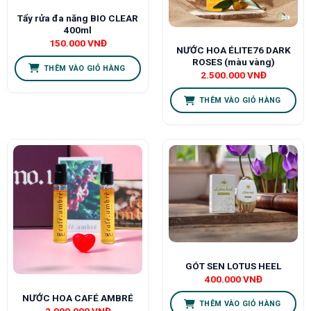
Tẩy rửa đa năng BIO CLEAR
400ml
150.000
VNĐ
NƯỚC HOA ÉLITE76 DARK
ROSES (màu vàng)
THÊM VÀO GIỎ HÀNG
2.500.000
VNĐ
THÊM VÀO GIỎ HÀNG
GÓT SEN LOTUS HEEL
400.000
VNĐ
NƯỚC HOA CAFÉ AMBRÉ
THÊM VÀO GIỎ HÀNG