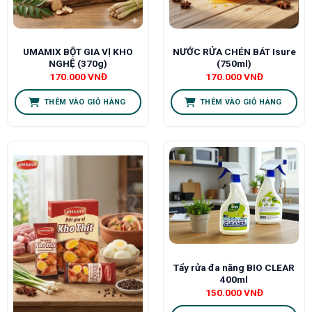
UMAMIX BỘT GIA VỊ KHO
NƯỚC RỬA CHÉN BÁT Isure
NGHỆ (370g)
(750ml)
170.000
VNĐ
170.000
VNĐ
THÊM VÀO GIỎ HÀNG
THÊM VÀO GIỎ HÀNG
Tẩy rửa đa năng BIO CLEAR
400ml
150.000
VNĐ