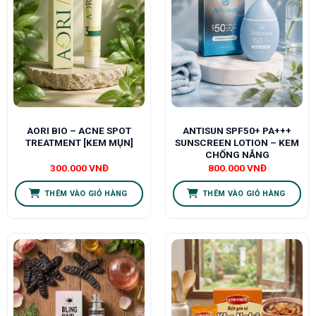
AORI BIO – ACNE SPOT
ANTISUN SPF50+ PA+++
TREATMENT [KEM MỤN]
SUNSCREEN LOTION – KEM
CHỐNG NẮNG
300.000
VNĐ
800.000
VNĐ
THÊM VÀO GIỎ HÀNG
THÊM VÀO GIỎ HÀNG