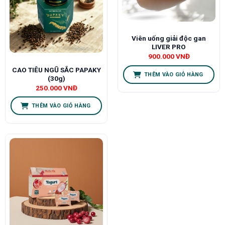
Viên uống giải độc gan
LIVER PRO
900.000
VNĐ
CAO TIÊU NGŨ SẮC PAPAKY
THÊM VÀO GIỎ HÀNG
(30g)
250.000
VNĐ
THÊM VÀO GIỎ HÀNG