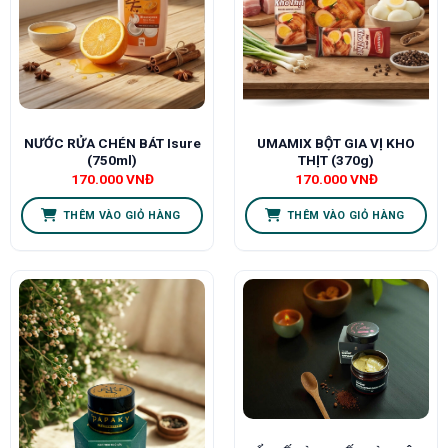
NƯỚC RỬA CHÉN BÁT Isure
UMAMIX BỘT GIA VỊ KHO
(750ml)
THỊT (370g)
170.000
VNĐ
170.000
VNĐ
THÊM VÀO GIỎ HÀNG
THÊM VÀO GIỎ HÀNG