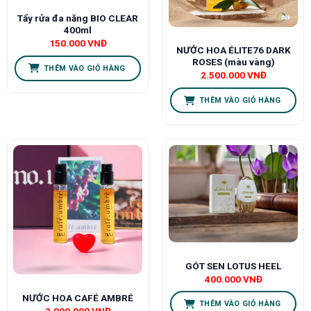
Tẩy rửa đa năng BIO CLEAR
400ml
150.000
VNĐ
NƯỚC HOA ÉLITE76 DARK
ROSES (màu vàng)
THÊM VÀO GIỎ HÀNG
2.500.000
VNĐ
THÊM VÀO GIỎ HÀNG
GÓT SEN LOTUS HEEL
400.000
VNĐ
NƯỚC HOA CAFÉ AMBRÉ
THÊM VÀO GIỎ HÀNG