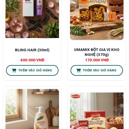
UMAMIX BỘT GIA VỊ KHO
BLING HAIR (30ml)
NGHỆ (370g)
400.000
VNĐ
170.000
VNĐ
THÊM VÀO GIỎ HÀNG
THÊM VÀO GIỎ HÀNG