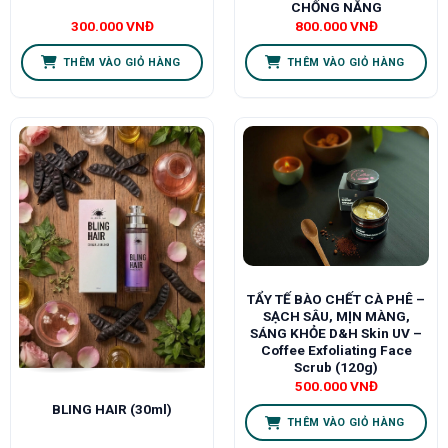
CHỐNG NẮNG
300.000
VNĐ
800.000
VNĐ
THÊM VÀO GIỎ HÀNG
THÊM VÀO GIỎ HÀNG
TẨY TẾ BÀO CHẾT CÀ PHÊ –
SẠCH SÂU, MỊN MÀNG,
SÁNG KHỎE D&H Skin UV –
Coffee Exfoliating Face
Scrub (120g)
500.000
VNĐ
BLING HAIR (30ml)
THÊM VÀO GIỎ HÀNG