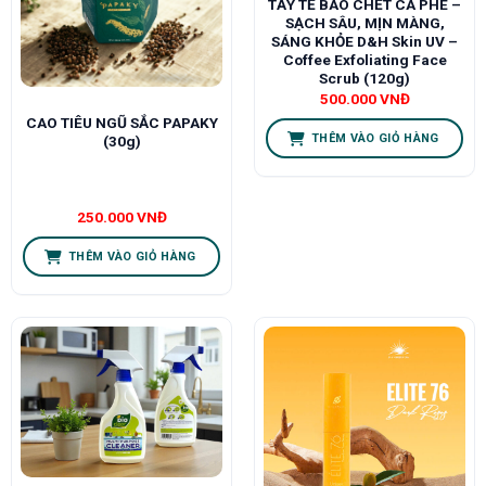
TẨY TẾ BÀO CHẾT CÀ PHÊ –
SẠCH SÂU, MỊN MÀNG,
SÁNG KHỎE D&H Skin UV –
Coffee Exfoliating Face
Scrub (120g)
500.000
VNĐ
CAO TIÊU NGŨ SẮC PAPAKY
THÊM VÀO GIỎ HÀNG
(30g)
250.000
VNĐ
THÊM VÀO GIỎ HÀNG