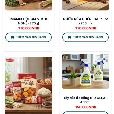
UMAMIX BỘT GIA VỊ KHO
NƯỚC RỬA CHÉN BÁT Isure
NGHỆ (370g)
(750ml)
170.000
VNĐ
170.000
VNĐ
THÊM VÀO GIỎ HÀNG
THÊM VÀO GIỎ HÀNG
Tẩy rửa đa năng BIO CLEAR
400ml
150.000
VNĐ