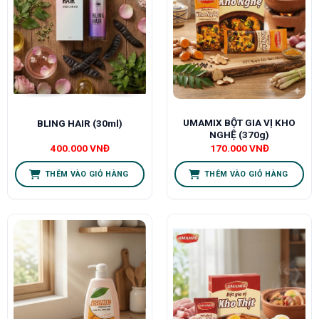
UMAMIX BỘT GIA VỊ KHO
BLING HAIR (30ml)
NGHỆ (370g)
400.000
VNĐ
170.000
VNĐ
THÊM VÀO GIỎ HÀNG
THÊM VÀO GIỎ HÀNG