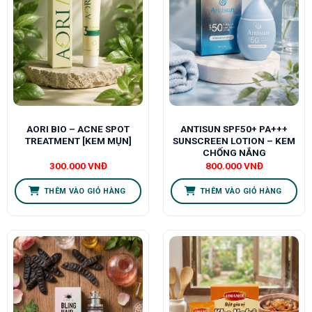
AORI BIO – ACNE SPOT
ANTISUN SPF50+ PA+++
TREATMENT [KEM MỤN]
SUNSCREEN LOTION – KEM
CHỐNG NẮNG
300.000
VNĐ
800.000
VNĐ
THÊM VÀO GIỎ HÀNG
THÊM VÀO GIỎ HÀNG