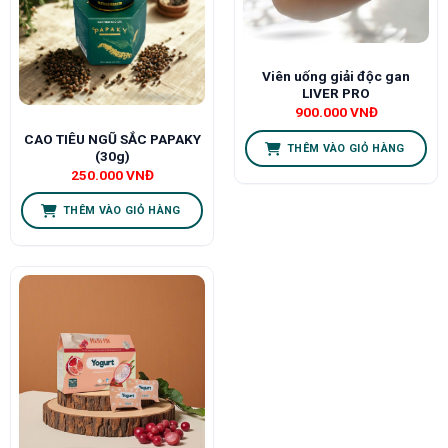
Viên uống giải độc gan
LIVER PRO
900.000
VNĐ
CAO TIÊU NGŨ SẮC PAPAKY
THÊM VÀO GIỎ HÀNG
(30g)
250.000
VNĐ
THÊM VÀO GIỎ HÀNG