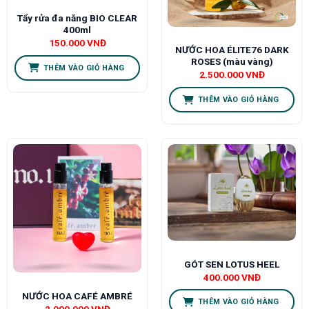
Tẩy rửa đa năng BIO CLEAR
400ml
150.000
VNĐ
NƯỚC HOA ÉLITE76 DARK
ROSES (màu vàng)
THÊM VÀO GIỎ HÀNG
2.500.000
VNĐ
THÊM VÀO GIỎ HÀNG
GÓT SEN LOTUS HEEL
400.000
VNĐ
NƯỚC HOA CAFÉ AMBRÉ
THÊM VÀO GIỎ HÀNG