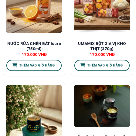
NƯỚC RỬA CHÉN BÁT Isure
UMAMIX BỘT GIA VỊ KHO
(750ml)
THỊT (370g)
170.000
VNĐ
170.000
VNĐ
THÊM VÀO GIỎ HÀNG
THÊM VÀO GIỎ HÀNG