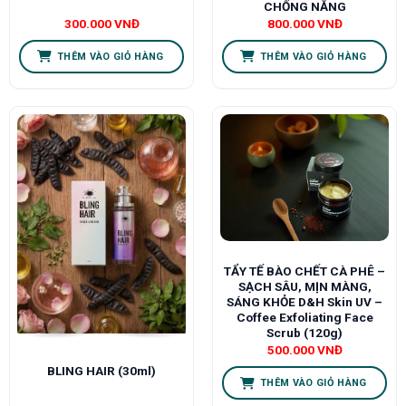
CHỐNG NẮNG
300.000
VNĐ
800.000
VNĐ
THÊM VÀO GIỎ HÀNG
THÊM VÀO GIỎ HÀNG
TẨY TẾ BÀO CHẾT CÀ PHÊ –
SẠCH SÂU, MỊN MÀNG,
SÁNG KHỎE D&H Skin UV –
Coffee Exfoliating Face
Scrub (120g)
500.000
VNĐ
BLING HAIR (30ml)
THÊM VÀO GIỎ HÀNG