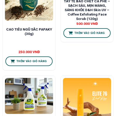
TẨY TẾ BÀO CHẾT CÀ PHÊ –
SẠCH SÂU, MỊN MÀNG,
SÁNG KHỎE D&H Skin UV –
Coffee Exfoliating Face
Scrub (120g)
500.000
VNĐ
CAO TIÊU NGŨ SẮC PAPAKY
THÊM VÀO GIỎ HÀNG
(30g)
250.000
VNĐ
THÊM VÀO GIỎ HÀNG