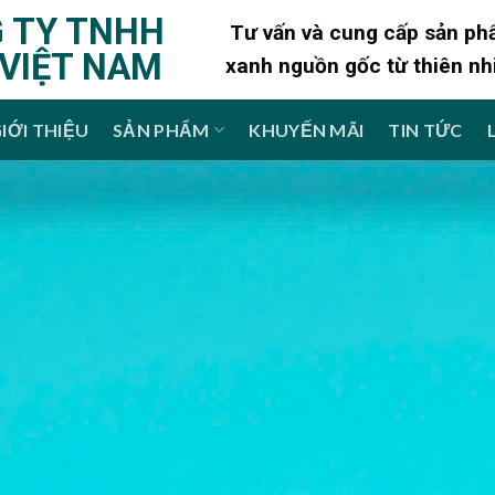
 TY TNHH
Tư vấn và cung cấp sản p
 VIỆT NAM
xanh nguồn gốc từ thiên nh
IỚI THIỆU
SẢN PHẨM
KHUYẾN MÃI
TIN TỨC