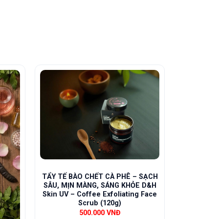
TẨY TẾ BÀO CHẾT CÀ PHÊ – SẠCH
SÂU, MỊN MÀNG, SÁNG KHỎE D&H
Skin UV – Coffee Exfoliating Face
Scrub (120g)
500.000
VNĐ