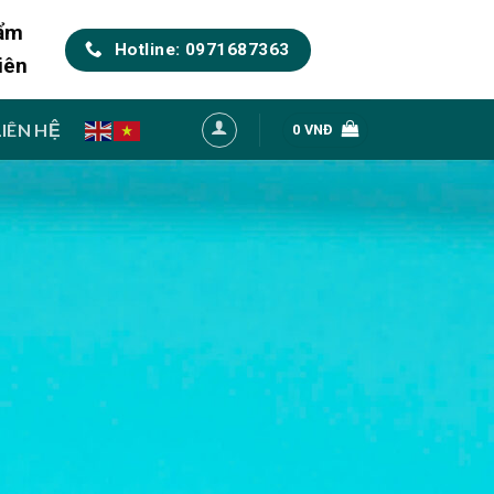
hẩm
Hotline: 0971687363
iên
LIÊN HỆ
0
VNĐ