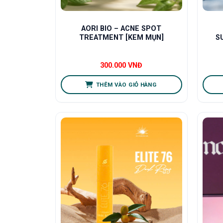
AORI BIO – ACNE SPOT
TREATMENT [KEM MỤN]
S
300.000
VNĐ
THÊM VÀO GIỎ HÀNG