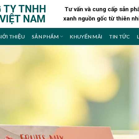
 TY TNHH
Tư vấn và cung cấp sản p
 VIỆT NAM
xanh nguồn gốc từ thiên nh
IỚI THIỆU
SẢN PHẨM
KHUYẾN MÃI
TIN TỨC