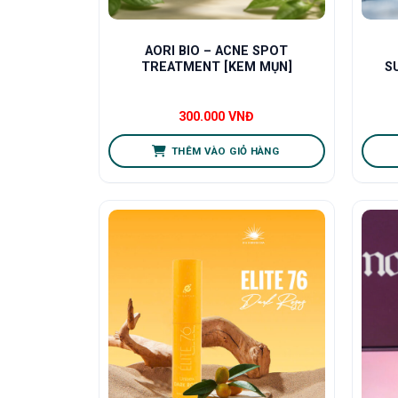
AORI BIO – ACNE SPOT
TREATMENT [KEM MỤN]
S
300.000
VNĐ
THÊM VÀO GIỎ HÀNG