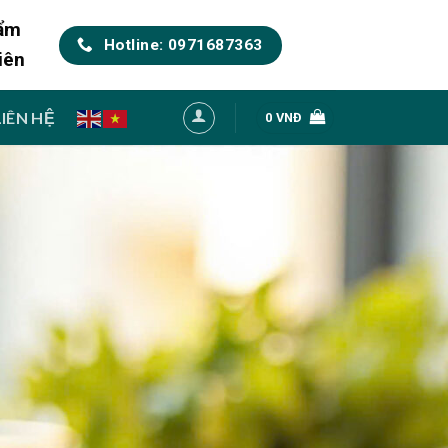
hẩm
Hotline: 0971687363
iên
LIÊN HỆ
0
VNĐ