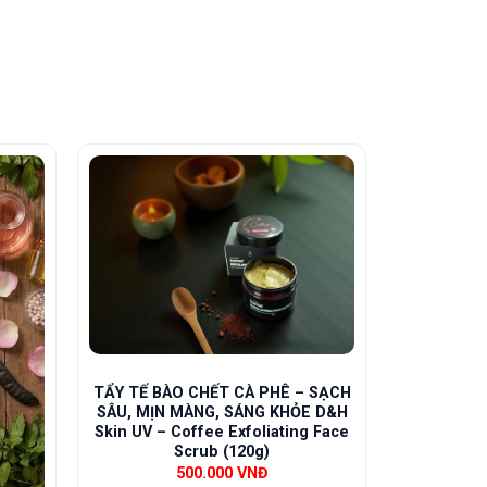
TẨY TẾ BÀO CHẾT CÀ PHÊ – SẠCH
SÂU, MỊN MÀNG, SÁNG KHỎE D&H
Skin UV – Coffee Exfoliating Face
Scrub (120g)
500.000
VNĐ