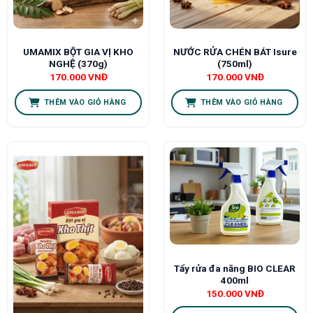
UMAMIX BỘT GIA VỊ KHO
NƯỚC RỬA CHÉN BÁT Isure
NGHỆ (370g)
(750ml)
170.000
VNĐ
170.000
VNĐ
THÊM VÀO GIỎ HÀNG
THÊM VÀO GIỎ HÀNG
Tẩy rửa đa năng BIO CLEAR
400ml
150.000
VNĐ