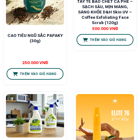
TẨY TẾ BÀO CHẾT CÀ PHÊ –
SẠCH SÂU, MỊN MÀNG,
SÁNG KHỎE D&H Skin UV –
Coffee Exfoliating Face
Scrub (120g)
500.000
VNĐ
CAO TIÊU NGŨ SẮC PAPAKY
THÊM VÀO GIỎ HÀNG
(30g)
250.000
VNĐ
THÊM VÀO GIỎ HÀNG