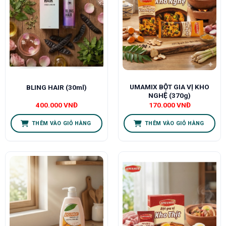
UMAMIX BỘT GIA VỊ KHO
BLING HAIR (30ml)
NGHỆ (370g)
400.000
VNĐ
170.000
VNĐ
THÊM VÀO GIỎ HÀNG
THÊM VÀO GIỎ HÀNG