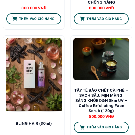
CHỐNG NẮNG
300.000
VNĐ
800.000
VNĐ
THÊM VÀO GIỎ HÀNG
THÊM VÀO GIỎ HÀNG
TẨY TẾ BÀO CHẾT CÀ PHÊ –
SẠCH SÂU, MỊN MÀNG,
SÁNG KHỎE D&H Skin UV –
Coffee Exfoliating Face
Scrub (120g)
500.000
VNĐ
BLING HAIR (30ml)
THÊM VÀO GIỎ HÀNG