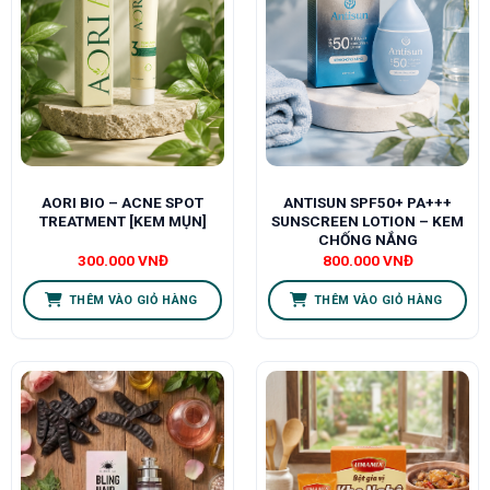
AORI BIO – ACNE SPOT
ANTISUN SPF50+ PA+++
TREATMENT [KEM MỤN]
SUNSCREEN LOTION – KEM
CHỐNG NẮNG
300.000
VNĐ
800.000
VNĐ
THÊM VÀO GIỎ HÀNG
THÊM VÀO GIỎ HÀNG