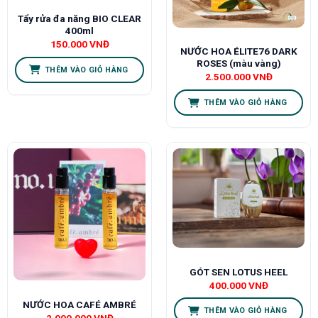
Tẩy rửa đa năng BIO CLEAR
400ml
150.000
VNĐ
NƯỚC HOA ÉLITE76 DARK
ROSES (màu vàng)
THÊM VÀO GIỎ HÀNG
2.500.000
VNĐ
THÊM VÀO GIỎ HÀNG
GÓT SEN LOTUS HEEL
400.000
VNĐ
NƯỚC HOA CAFÉ AMBRÉ
THÊM VÀO GIỎ HÀNG