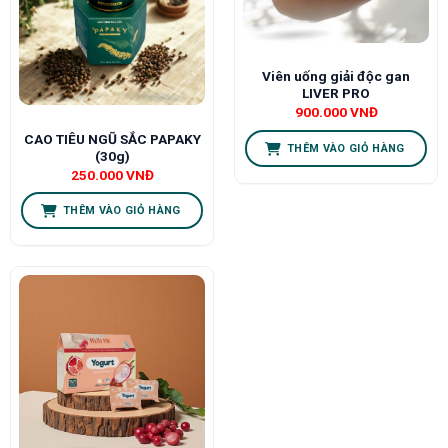
Viên uống giải độc gan
LIVER PRO
900.000
VNĐ
CAO TIÊU NGŨ SẮC PAPAKY
THÊM VÀO GIỎ HÀNG
(30g)
250.000
VNĐ
THÊM VÀO GIỎ HÀNG