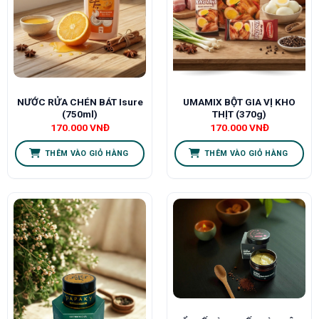
NƯỚC RỬA CHÉN BÁT Isure
UMAMIX BỘT GIA VỊ KHO
(750ml)
THỊT (370g)
170.000
VNĐ
170.000
VNĐ
THÊM VÀO GIỎ HÀNG
THÊM VÀO GIỎ HÀNG