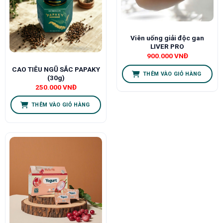
Viên uống giải độc gan
LIVER PRO
900.000
VNĐ
CAO TIÊU NGŨ SẮC PAPAKY
THÊM VÀO GIỎ HÀNG
(30g)
250.000
VNĐ
THÊM VÀO GIỎ HÀNG