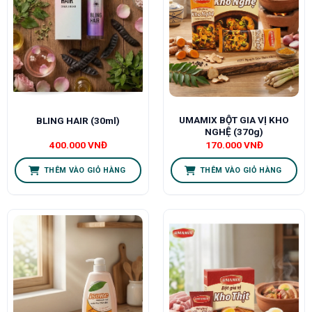
UMAMIX BỘT GIA VỊ KHO
BLING HAIR (30ml)
NGHỆ (370g)
400.000
VNĐ
170.000
VNĐ
THÊM VÀO GIỎ HÀNG
THÊM VÀO GIỎ HÀNG