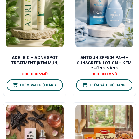
AORI BIO – ACNE SPOT
ANTISUN SPF50+ PA+++
TREATMENT [KEM MỤN]
SUNSCREEN LOTION – KEM
CHỐNG NẮNG
300.000
VNĐ
800.000
VNĐ
THÊM VÀO GIỎ HÀNG
THÊM VÀO GIỎ HÀNG