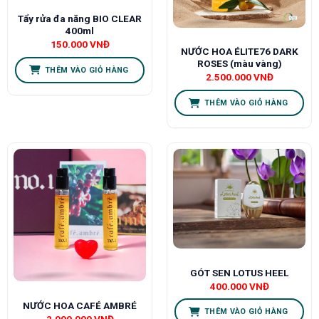
Tẩy rửa đa năng BIO CLEAR
400ml
150.000
VNĐ
NƯỚC HOA ÉLITE76 DARK
ROSES (màu vàng)
THÊM VÀO GIỎ HÀNG
2.500.000
VNĐ
THÊM VÀO GIỎ HÀNG
GÓT SEN LOTUS HEEL
400.000
VNĐ
NƯỚC HOA CAFÉ AMBRÉ
THÊM VÀO GIỎ HÀNG