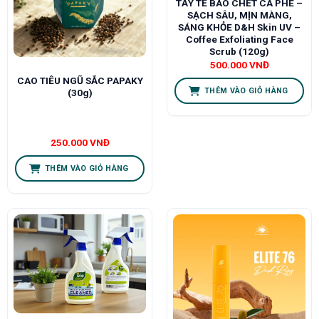
TẨY TẾ BÀO CHẾT CÀ PHÊ –
SẠCH SÂU, MỊN MÀNG,
SÁNG KHỎE D&H Skin UV –
Coffee Exfoliating Face
Scrub (120g)
500.000
VNĐ
CAO TIÊU NGŨ SẮC PAPAKY
THÊM VÀO GIỎ HÀNG
(30g)
250.000
VNĐ
THÊM VÀO GIỎ HÀNG