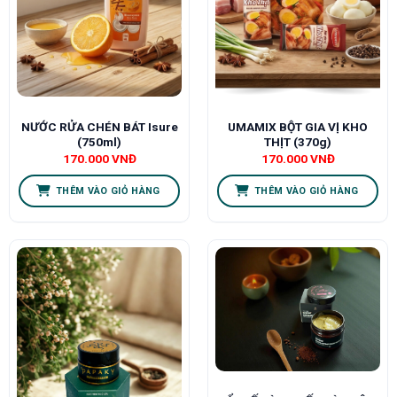
NƯỚC RỬA CHÉN BÁT Isure
UMAMIX BỘT GIA VỊ KHO
(750ml)
THỊT (370g)
170.000
VNĐ
170.000
VNĐ
THÊM VÀO GIỎ HÀNG
THÊM VÀO GIỎ HÀNG