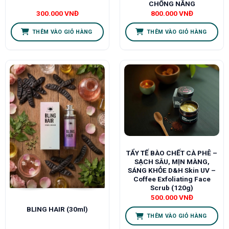
CHỐNG NẮNG
300.000
VNĐ
800.000
VNĐ
THÊM VÀO GIỎ HÀNG
THÊM VÀO GIỎ HÀNG
TẨY TẾ BÀO CHẾT CÀ PHÊ –
SẠCH SÂU, MỊN MÀNG,
SÁNG KHỎE D&H Skin UV –
Coffee Exfoliating Face
Scrub (120g)
500.000
VNĐ
BLING HAIR (30ml)
THÊM VÀO GIỎ HÀNG