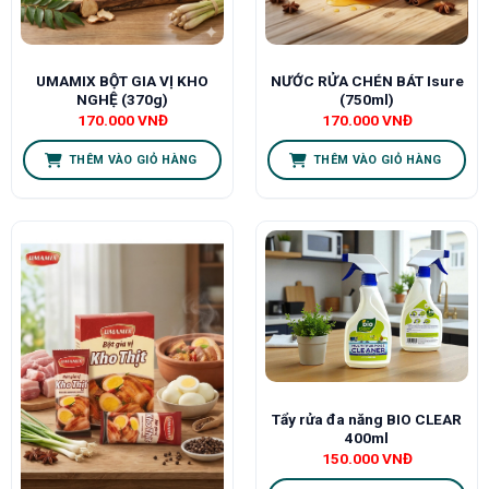
UMAMIX BỘT GIA VỊ KHO
NƯỚC RỬA CHÉN BÁT Isure
NGHỆ (370g)
(750ml)
170.000
VNĐ
170.000
VNĐ
THÊM VÀO GIỎ HÀNG
THÊM VÀO GIỎ HÀNG
Tẩy rửa đa năng BIO CLEAR
400ml
150.000
VNĐ