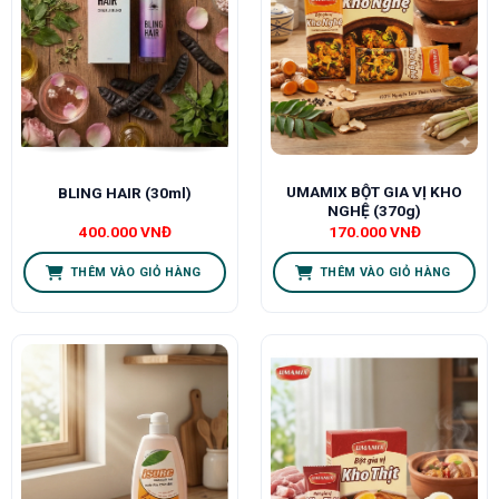
UMAMIX BỘT GIA VỊ KHO
BLING HAIR (30ml)
NGHỆ (370g)
400.000
VNĐ
170.000
VNĐ
THÊM VÀO GIỎ HÀNG
THÊM VÀO GIỎ HÀNG