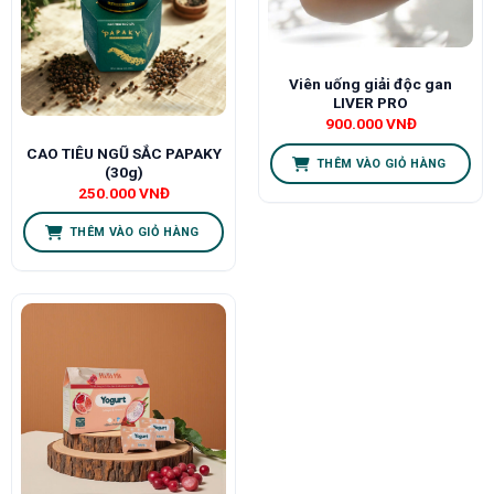
Viên uống giải độc gan
LIVER PRO
900.000
VNĐ
CAO TIÊU NGŨ SẮC PAPAKY
THÊM VÀO GIỎ HÀNG
(30g)
250.000
VNĐ
THÊM VÀO GIỎ HÀNG