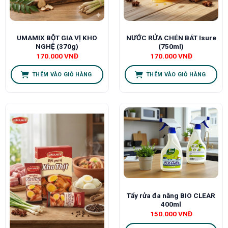
UMAMIX BỘT GIA VỊ KHO
NƯỚC RỬA CHÉN BÁT Isure
NGHỆ (370g)
(750ml)
170.000
VNĐ
170.000
VNĐ
THÊM VÀO GIỎ HÀNG
THÊM VÀO GIỎ HÀNG
Tẩy rửa đa năng BIO CLEAR
400ml
150.000
VNĐ