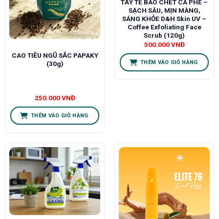
TẨY TẾ BÀO CHẾT CÀ PHÊ –
SẠCH SÂU, MỊN MÀNG,
SÁNG KHỎE D&H Skin UV –
Coffee Exfoliating Face
Scrub (120g)
500.000
VNĐ
CAO TIÊU NGŨ SẮC PAPAKY
THÊM VÀO GIỎ HÀNG
(30g)
250.000
VNĐ
THÊM VÀO GIỎ HÀNG