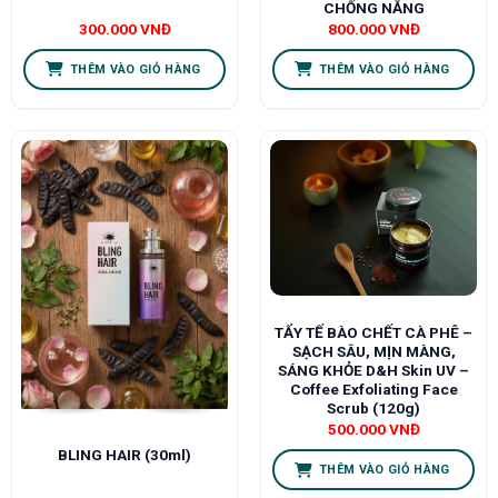
CHỐNG NẮNG
300.000
VNĐ
800.000
VNĐ
THÊM VÀO GIỎ HÀNG
THÊM VÀO GIỎ HÀNG
TẨY TẾ BÀO CHẾT CÀ PHÊ –
SẠCH SÂU, MỊN MÀNG,
SÁNG KHỎE D&H Skin UV –
Coffee Exfoliating Face
Scrub (120g)
500.000
VNĐ
BLING HAIR (30ml)
THÊM VÀO GIỎ HÀNG