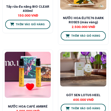
Tẩy rửa đa năng BIO CLEAR
400ml
150.000
VNĐ
NƯỚC HOA ÉLITE76 DARK
ROSES (màu vàng)
THÊM VÀO GIỎ HÀNG
2.500.000
VNĐ
THÊM VÀO GIỎ HÀNG
GÓT SEN LOTUS HEEL
400.000
VNĐ
NƯỚC HOA CAFÉ AMBRÉ
THÊM VÀO GIỎ HÀNG