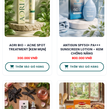
AORI BIO – ACNE SPOT
ANTISUN SPF50+ PA+++
TREATMENT [KEM MỤN]
SUNSCREEN LOTION – KEM
CHỐNG NẮNG
300.000
VNĐ
800.000
VNĐ
THÊM VÀO GIỎ HÀNG
THÊM VÀO GIỎ HÀNG