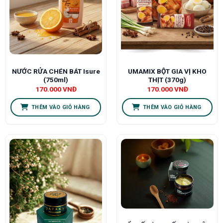
NƯỚC RỬA CHÉN BÁT Isure
UMAMIX BỘT GIA VỊ KHO
(750ml)
THỊT (370g)
170.000
VNĐ
170.000
VNĐ
THÊM VÀO GIỎ HÀNG
THÊM VÀO GIỎ HÀNG