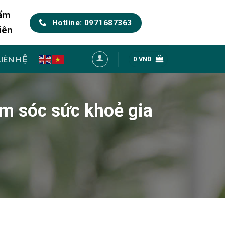
hẩm
Hotline: 0971687363
iên
LIÊN HỆ
0
VNĐ
ăm sóc sức khoẻ gia