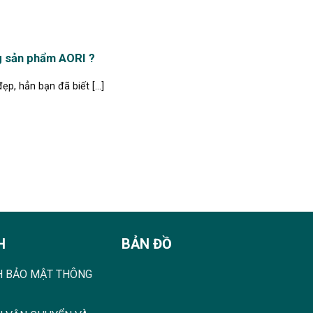
g sản phẩm AORI ?
, hẳn bạn đã biết [...]
H
BẢN ĐỒ
H BẢO MẬT THÔNG