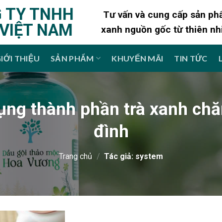
 TY TNHH
Tư vấn và cung cấp sản p
 VIỆT NAM
xanh nguồn gốc từ thiên nh
IỚI THIỆU
SẢN PHẨM
KHUYẾN MÃI
TIN TỨC
ụng thành phần trà xanh ch
đình
Trang chủ
/
Tác giả: system