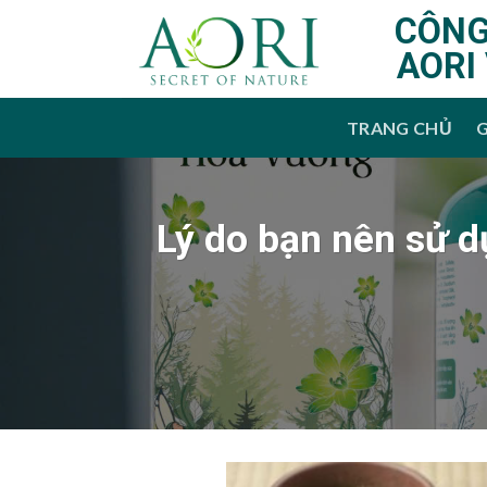
Bỏ
CÔNG
qua
AORI
nội
dung
TRANG CHỦ
G
Lý do bạn nên sử d