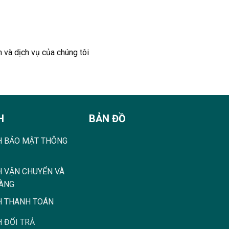
 và dịch vụ của chúng tôi
H
BẢN ĐỒ
H BẢO MẬT THÔNG
H VẬN CHUYỂN VÀ
HÀNG
H THANH TOÁN
 ĐỔI TRẢ