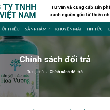
 TY TNHH
Tư vấn và cung cấp sản p
 VIỆT NAM
xanh nguồn gốc từ thiên nh
IỚI THIỆU
SẢN PHẨM
KHUYẾN MÃI
TIN TỨC
Chính sách đổi trả
Trang chủ
/
Chính sách đổi trả