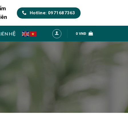
hẩm
Hotline: 0971687363
iên
LIÊN HỆ
0
VNĐ