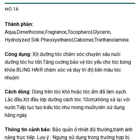
MÔ TẢ
Thành phần:
Aqua,Dimethicone,Fragrance,Tocopherol,Glycerin,
Hydrolyzed Silk Pheoxyethanol,Cabomer,Triethanolamine.
Công dụng:
Xịt dưỡng tóc chăm sóc chuyên sâu nuôi
dưỡng tóc hư tổn.Tăng cường bảo vệ tóc yếu cho tóc bóng
khỏe.BLING HAIR chăm sóc và duy trì độ bền màu tóc
nhuộm
Cách dùng:
Dùng trên tóc khô hoặc tóc ẩm đã làm sạch.
Lắc đều.Xịt đều lớp dưỡng cách tóc 10cm,không xả lại với
nước.Tiếp tục tạo kiểu tóc như mong muốn,nên sử dụng
hằng ngày.
Thông tin cảnh báo:
Bảo quản ở nhiệt độ thường,tránh ánh
nắng trực tiếp. Lưu ý : Ngưng sử dụng trong trường hợp bị