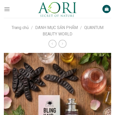
Bỏ
qua
nội
dung
Trang chủ
/
DANH MỤC SẢN PHẨM
/
QUANTUM
BEAUTY WORLD