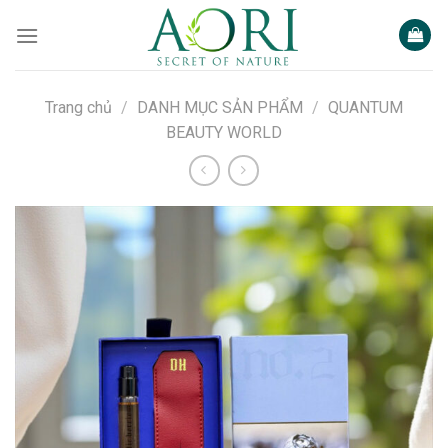
Bỏ
qua
nội
dung
Trang chủ
/
DANH MỤC SẢN PHẨM
/
QUANTUM
BEAUTY WORLD