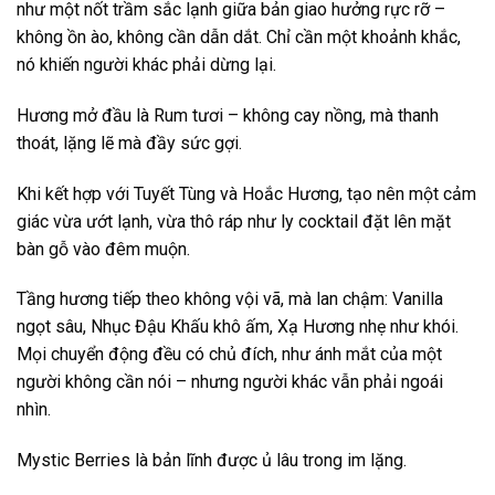
như một nốt trầm sắc lạnh giữa bản giao hưởng rực rỡ –
không ồn ào, không cần dẫn dắt. Chỉ cần một khoảnh khắc,
nó khiến người khác phải dừng lại.
Hương mở đầu là Rum tươi – không cay nồng, mà thanh
thoát, lặng lẽ mà đầy sức gợi.
Khi kết hợp với Tuyết Tùng và Hoắc Hương, tạo nên một cảm
giác vừa ướt lạnh, vừa thô ráp như ly cocktail đặt lên mặt
bàn gỗ vào đêm muộn.
Tầng hương tiếp theo không vội vã, mà lan chậm: Vanilla
ngọt sâu, Nhục Đậu Khấu khô ấm, Xạ Hương nhẹ như khói.
Mọi chuyển động đều có chủ đích, như ánh mắt của một
người không cần nói – nhưng người khác vẫn phải ngoái
nhìn.
Mystic Berries là bản lĩnh được ủ lâu trong im lặng.